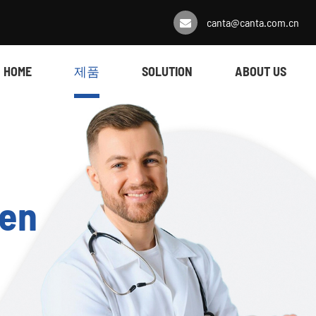
canta@canta.com.cn
HOME
제품
SOLUTION
ABOUT US
gen