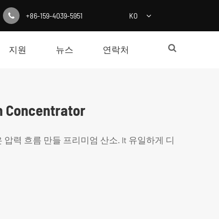
+86-159-4039-5951
KO
지원
뉴스
연락처
n Concentrator
높은 압력 흐름 만들 프리미엄 산소. It 유일하게 디