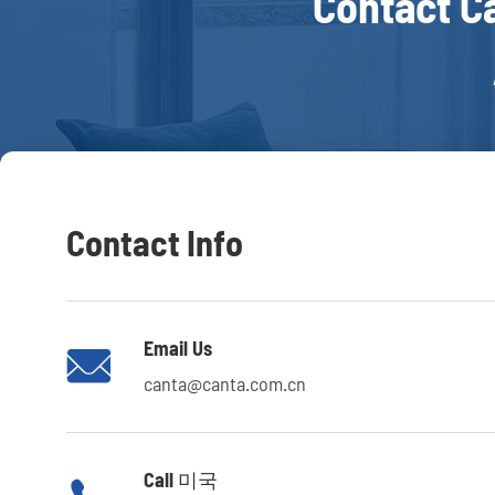
Contact C
Contact Info
Email Us

canta@canta.com.cn
Call 미국