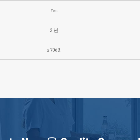
Yes
2 년
≤ 70dB.