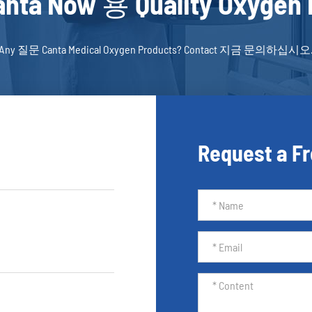
anta Now 용 Quality Oxygen
Any 질문 Canta Medical Oxygen Products? Contact 지금 문의하십시오
Request a F