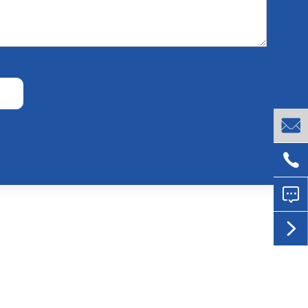



