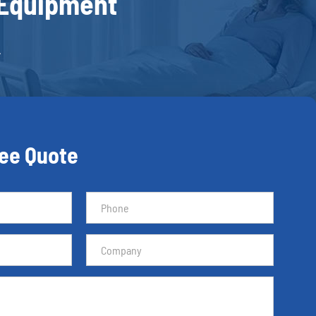
 Equipment
.
ree Quote