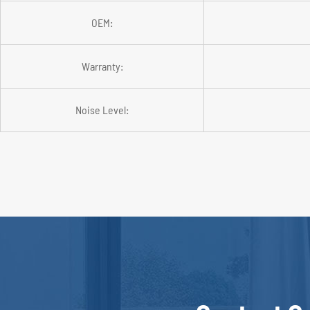
OEM:
Warranty:
Noise Level: